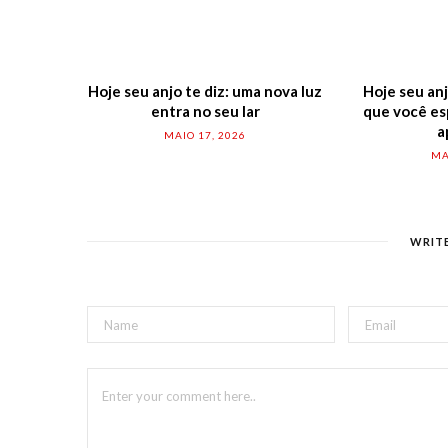
Hoje seu anjo te diz: uma nova luz
Hoje seu anj
entra no seu lar
que você es
a
MAIO 17, 2026
MA
WRIT