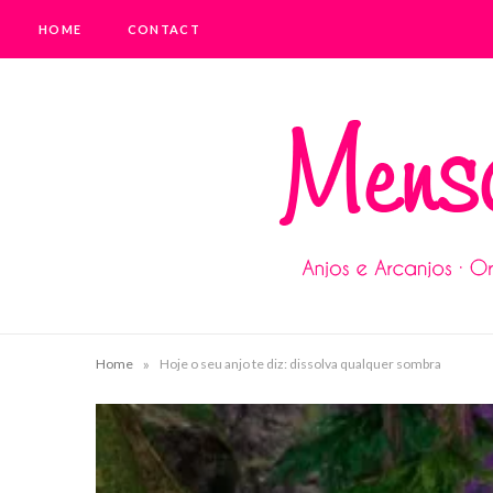
HOME
CONTACT
»
Home
Hoje o seu anjo te diz: dissolva qualquer sombra