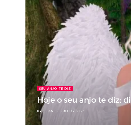
SEU ANJO TE DIZ
Hoje o seu anjo te diz: 
BY
LILIAN
JULHO 7, 2025