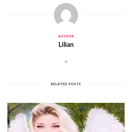
AUTHOR
Lilian
W
e
b
s
i
t
RELATED POSTS
e