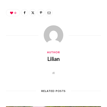
0
AUTHOR
Lilian
W
e
b
s
i
t
RELATED POSTS
e