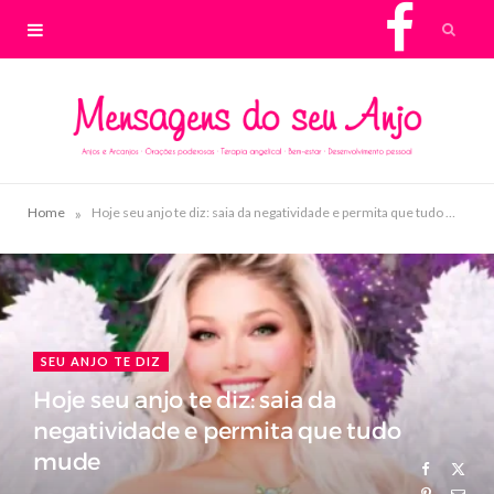
F
a
c
e
»
Home
Hoje seu anjo te diz: saia da negatividade e permita que tudo mude
b
o
o
SEU ANJO TE DIZ
Hoje seu anjo te diz: saia da
k
negatividade e permita que tudo
mude