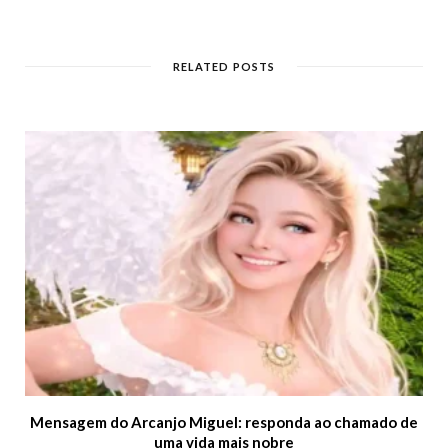
e
b
s
i
t
RELATED POSTS
e
Mensagem do Arcanjo Miguel: responda ao chamado de
uma vida mais nobre