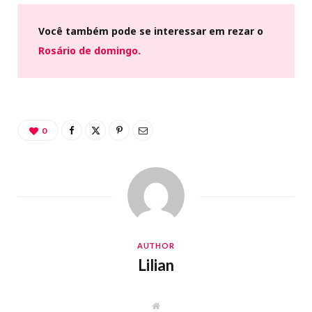
Você também pode se interessar
em
rezar o
Rosário de domingo.
0
AUTHOR
Lilian
W