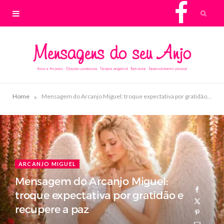
F
a
c
e
»
Home
Mensagem do Arcanjo Miguel: troque expectativa por gratidão e recupere a paz
b
o
o
ARCANJO MIGUEL
Mensagem do Arcanjo Miguel:
k
troque expectativa por gratidão e
recupere a paz