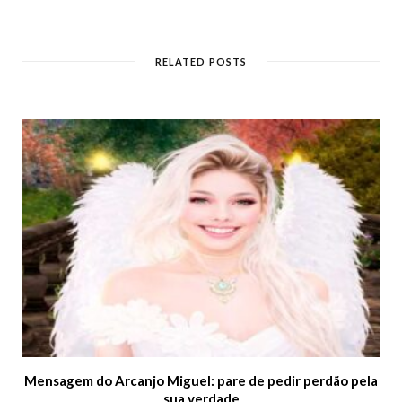
e
b
s
i
t
RELATED POSTS
e
Mensagem do Arcanjo Miguel: pare de pedir perdão pela
sua verdade