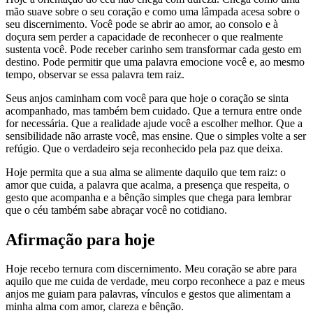
mão suave sobre o seu coração e como uma lâmpada acesa sobre o
seu discernimento. Você pode se abrir ao amor, ao consolo e à
doçura sem perder a capacidade de reconhecer o que realmente
sustenta você. Pode receber carinho sem transformar cada gesto em
destino. Pode permitir que uma palavra emocione você e, ao mesmo
tempo, observar se essa palavra tem raiz.
Seus anjos caminham com você para que hoje o coração se sinta
acompanhado, mas também bem cuidado. Que a ternura entre onde
for necessária. Que a realidade ajude você a escolher melhor. Que a
sensibilidade não arraste você, mas ensine. Que o simples volte a ser
refúgio. Que o verdadeiro seja reconhecido pela paz que deixa.
Hoje permita que a sua alma se alimente daquilo que tem raiz: o
amor que cuida, a palavra que acalma, a presença que respeita, o
gesto que acompanha e a bênção simples que chega para lembrar
que o céu também sabe abraçar você no cotidiano.
Afirmação para hoje
Hoje recebo ternura com discernimento. Meu coração se abre para
aquilo que me cuida de verdade, meu corpo reconhece a paz e meus
anjos me guiam para palavras, vínculos e gestos que alimentam a
minha alma com amor, clareza e bênção.