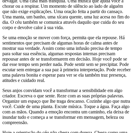
devagar. Uma casa mais tranquila. Uma música que ajuda você a
chorar ou a respirar. Um momento de silêncio ao lado de alguém
que não exige explicações. Uma oração feita a partir do cansaço.
Uma manta, um banho, uma xícara quente, uma luz acesa no fim do
dia. O céu também se comunica através daquilo que cuida do seu
corpo e devolve calor à sua vida.
Se uma emoção se mover com força, permita que ela repouse. Há
sentimentos que precisam de algumas horas de calma antes de
mostrar sua verdade. Assim como uma infusão precisa de tempo
para soltar sua essência, algumas respostas internas precisam
repousar antes de se transformarem em decisão. Hoje você pode se
dar esse tempo sem perder nada. Pode sentir sem se precipitar. Pode
escutar sem entregar a sua paz à primeira interpretação. Pode receber
uma palavra bonita e esperar para ver se ela também traz presença,
atitudes e cuidado real.
Seus anjos convidam você a transformar a sensibilidade em algo
criador. Escreva o que sente. Reze com as suas próprias palavras.
Organize um espaço que lhe traga descanso. Cozinhe algo que nutra
você. Cuide de uma planta. Escute música. Toque a água. Faça algo
com as mãos. Quando a emoção encontra um caminho, ela deixa de
inundar tudo e começa a se transformar em mensagem, beleza ou
compreensão.
Hoje a orientação do céu não chega com dureza. Chega como uma