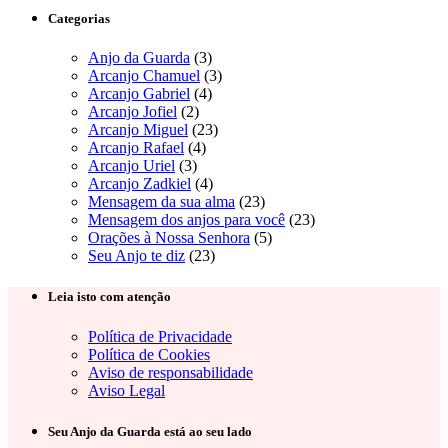
Categorias
Anjo da Guarda
(3)
Arcanjo Chamuel
(3)
Arcanjo Gabriel
(4)
Arcanjo Jofiel
(2)
Arcanjo Miguel
(23)
Arcanjo Rafael
(4)
Arcanjo Uriel
(3)
Arcanjo Zadkiel
(4)
Mensagem da sua alma
(23)
Mensagem dos anjos para você
(23)
Orações à Nossa Senhora
(5)
Seu Anjo te diz
(23)
Leia isto com atenção
Política de Privacidade
Política de Cookies
Aviso de responsabilidade
Aviso Legal
Seu Anjo da Guarda está ao seu lado