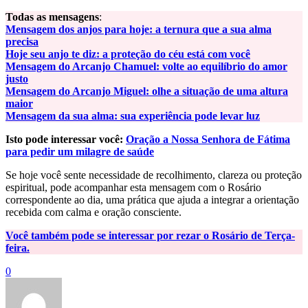
Todas as mensagens
:
Mensagem dos anjos para hoje: a ternura que a sua alma
precisa
Hoje seu anjo te diz: a proteção do céu está com você
Mensagem do Arcanjo Chamuel: volte ao equilíbrio do amor
justo
Mensagem do Arcanjo Miguel: olhe a situação de uma altura
maior
Mensagem da sua alma: sua experiência pode levar luz
Isto pode interessar você:
Oração a Nossa Senhora de Fátima
para pedir um milagre de saúde
Se hoje você sente necessidade de recolhimento, clareza ou proteção
espiritual, pode acompanhar esta mensagem com o Rosário
correspondente ao dia, uma prática que ajuda a integrar a orientação
recebida com calma e oração consciente.
Você também pode se interessar por rezar o Rosário de Terça-
feira.
0