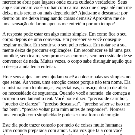
merece se abrir para lugares onde exista cuidado verdadeiro. Seus
anjos convidam você a olhar com calma: isso que chega até mim me
deixa mais sereno ou mais dependente? Ajuda-me a descansar por
dentro ou me deixa imaginando coisas demais? Aproxima-me de
uma sensação de lar ou apenas me entretém por um tempo?
A resposta pode estar em algo muito simples. Em como fica o seu
corpo depois de uma conversa. Em perceber se você consegue
respirar melhor. Em sentir se o seu peito relaxa. Em notar se a sua
mente deixa de procurar explicações. Em reconhecer se há uma paz
humilde, sem teatro, sem promessas enormes, sem necessidade de se
convencer de nada. Muitas vezes, o corpo sabe distinguir aquilo que
o desejo ainda tenta enfeitar.
Hoje seus anjos também ajudam você a colocar palavras simples no
que sente. Às vezes, uma emoção cresce porque não tem nome. Ela
se mistura com lembranças, expectativas, cansaço, desejo de afeto
ou necessidade de segurança. Quando você a nomeia, ela começa a
ocupar o seu tamanho real. Você pode dizer: “preciso de carinho”,
“preciso de clareza”, “preciso descansar”, “preciso saber se isso me
faz bem”, “preciso voltar para mim antes de responder”. Nomear
uma emoção com simplicidade pode ser uma forma de oração.
Este dia pode trazer consolo por meio de coisas muito humanas.
Uma comida preparada com amor. Uma voz que fala com você