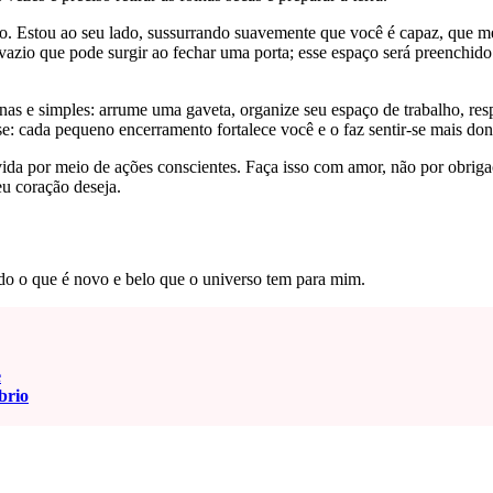
o. Estou ao seu lado, sussurrando suavemente que você é capaz, que m
azio que pode surgir ao fechar uma porta; esse espaço será preenchid
nas e simples: arrume uma gaveta, organize seu espaço de trabalho, r
se: cada pequeno encerramento fortalece você e o faz sentir-se mais do
vida por meio de ações conscientes. Faça isso com amor, não por obrig
u coração deseja.
tudo o que é novo e belo que o universo tem para mim.
e
brio