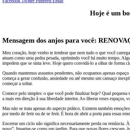
Facebook
Twitter
Pinterest
Email
Hoje é um bom
Mensagem dos anjos para você: RENOV
Meu coração, hoje venho te lembrar que nem tudo o que você carrega
atuam como uma pedra pesada, oprimindo você há muito tempo. Algumas
impedem que se sinta leve. Hoje quero convidá-lo a olhar de forma c
Quando mantemos assuntos pendentes, não ocupamos apenas espaço fís
começa a gerar confusão, ansiedade ou até mesmo um cansaço inexplic
começar a soltar.
Comece pelo simples: o que você pode finalizar hoje? Qual pequena 
a mais em direção à sua liberdade interior. Ao liberar esses espaços,
Mas não se trata apenas do aspecto prático. Existem também emoções 
por medo de ferir ou de se ferir. É hora de abrir a porta para essas 
Encerrar um ciclo não significa necessariamente perda ou renúncia. Às
novo”. Imagine-se como um jardim. Para que novas flores cresçam, às ve