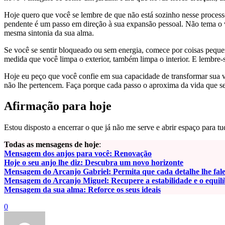
Hoje quero que você se lembre de que não está sozinho nesse process
pendente é um passo em direção à sua expansão pessoal. Não tema o v
mesma sintonia da sua alma.
Se você se sentir bloqueado ou sem energia, comece por coisas peque
medida que você limpa o exterior, também limpa o interior. E lembre-
Hoje eu peço que você confie em sua capacidade de transformar sua 
não lhe pertencem. Faça porque cada passo o aproxima da vida que se
Afirmação para hoje
Estou disposto a encerrar o que já não me serve e abrir espaço para 
Todas as mensagens de hoje
:
Mensagem dos anjos para você: Renovação
Hoje o seu anjo lhe diz: Descubra um novo horizonte
Mensagem do Arcanjo Gabriel: Permita que cada detalhe lhe fal
Mensagem do Arcanjo Miguel: Recupere a estabilidade e o equilí
Mensagem da sua alma: Reforce os seus ideais
0