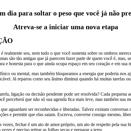
 dia para soltar o peso que você já não pr
Atreva-se a iniciar uma nova etapa
AÇÃO
 é realmente seu, nem tudo o que você sustenta sobre os ombros mere
 são tão antigas que já parecem fazer parte de quem você é, mas, se r
lara e honesta para o que ainda ocupa espaço em seu coração e em sua 
ico ou mental, mas também bloqueamos a energia que poderia nos ajuda
ável. Já reparou como seu ânimo diminui quando há muitas tarefas ou 
tarefa, ligação ou decisão pendente pode ser resolvida? Cada pequena
 você perceberá que não só sua agenda fica mais leve, mas também sua m
que aguardam ser reconhecidas e liberadas. Talvez existam conversas n
emoções e permitir que elas saiam. Escreva, converse consigo mesmo, lib
 vezes, fechar é um ato de amor-próprio, um ato de respeito pela sua hi
zes é preciso retirar as folhas secas e preparar a terra.