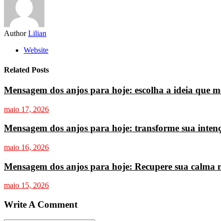
Author
Lilian
Website
Related Posts
Mensagem dos anjos para hoje: escolha a ideia que m
maio 17, 2026
Mensagem dos anjos para hoje: transforme sua inten
maio 16, 2026
Mensagem dos anjos para hoje: Recupere sua calma na
maio 15, 2026
Write A Comment