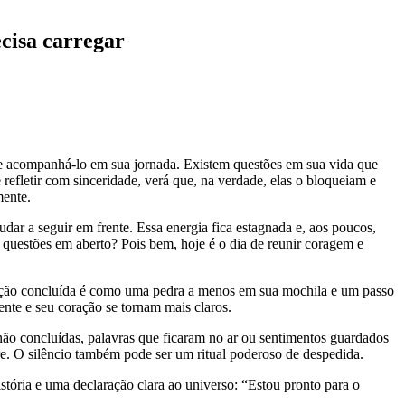
ecisa carregar
ce acompanhá-lo em sua jornada. Existem questões em sua vida que
efletir com sinceridade, verá que, na verdade, elas o bloqueiam e
mente.
r a seguir em frente. Essa energia fica estagnada e, aos poucos,
questões em aberto? Pois bem, hoje é o dia de reunir coragem e
 ação concluída é como uma pedra a menos em sua mochila e um passo
ente e seu coração se tornam mais claros.
ão concluídas, palavras que ficaram no ar ou sentimentos guardados
ere. O silêncio também pode ser um ritual poderoso de despedida.
stória e uma declaração clara ao universo: “Estou pronto para o